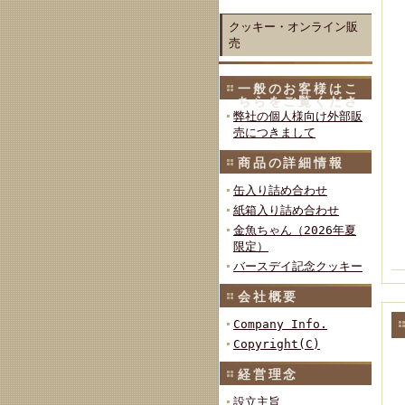
クッキー・オンライン販
売
一般のお客様はこ
ちらをご覧くださ
い
弊社の個人様向け外部販
売につきまして
商品の詳細情報
缶入り詰め合わせ
紙箱入り詰め合わせ
金魚ちゃん（2026年夏
限定）
バースデイ記念クッキー
会社概要
Company Info.
Copyright(C)
経営理念
設立主旨