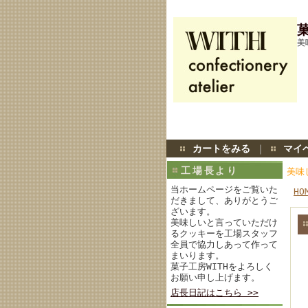
菓
美
カートをみる
｜
マイ
工場長より
美味
当ホームページをご覧いた
HO
だきまして、ありがとうご
ざいます。
美味しいと言っていただけ
るクッキーを工場スタッフ
全員で協力しあって作って
まいります。
菓子工房WITHをよろしく
お願い申し上げます。
店長日記はこちら >>